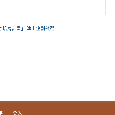
）
 人才培育計畫」 演出企劃徵選
字
登入