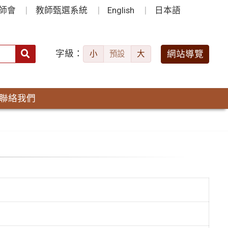
師會
教師甄選系統
English
日本語
字級：
送出
網站導覽
小
預設
大
搜
尋：
聯絡我們