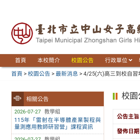
跳
至
主
要
內
容
區
首頁
本校簡介
校園公告
行政單位
首頁
>
校園公告
>
最新消息
>
4/25(六)高三到校自
校園
相關公告
2026-07-27
教學組
公告主旨
115年「雷射在半導體產業製程與
量測應用教師研習營」課程資訊
發佈日期
2026-07-27
教學組