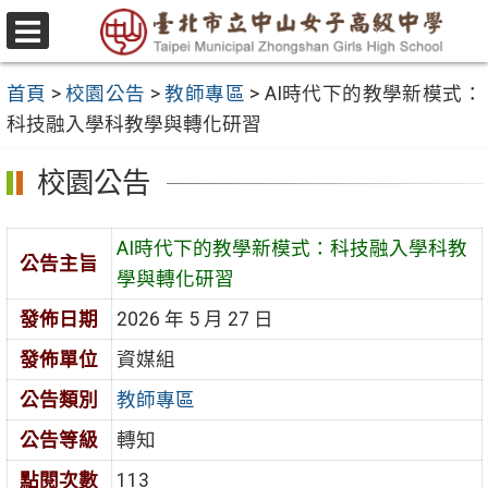
跳
至
選
主
單
首頁
>
校園公告
>
教師專區
>
AI時代下的教學新模式：
要
科技融入學科教學與轉化研習
內
容
校園公告
區
AI時代下的教學新模式：科技融入學科教
公告主旨
學與轉化研習
發佈日期
2026 年 5 月 27 日
發佈單位
資媒組
公告類別
教師專區
公告等級
轉知
點閱次數
113