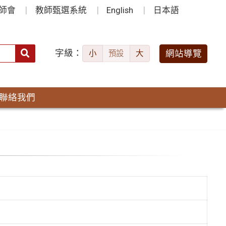
師會
教師甄選系統
English
日本語
字級：
送出
網站導覽
小
預設
大
搜
尋：
聯絡我們