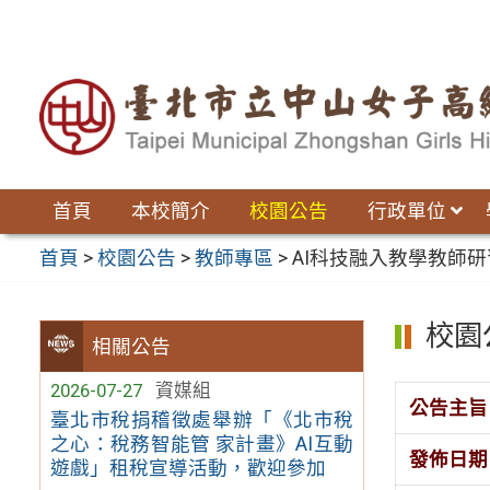
跳
至
主
要
內
容
區
首頁
本校簡介
校園公告
行政單位
首頁
>
校園公告
>
教師專區
>
AI科技融入教學教師研
校園
相關公告
2026-07-27
資媒組
公告主旨
臺北市稅捐稽徵處舉辦「《北市稅
之心：稅務智能管 家計畫》AI互動
發佈日期
遊戲」租稅宣導活動，歡迎參加