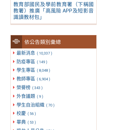
教育部國民及學前教育署（下稱國
教署）推廣「高風險 APP及短影音
識讀教材包」
依公告類別彙總
最新消息
( 10,337 )
防疫專區
( 149 )
學生專區
( 8,048 )
教師專區
( 6,904 )
榮譽榜
( 343 )
外食議題
( 9 )
學生自治組織
( 70 )
校慶
( 56 )
畢典
( 53 )