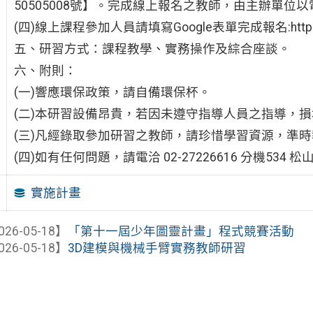
50505008號】。完成線上報名之教師，由主辦單位
(四)線上課程參加人員請填寫Google表單完成報名:https://fo
五、研習方式：課程教學、實務操作及綜合座談。
六、附則：
(一)響應環保政策，請自備環保杯。
(二)本研習設備昂貴，若因未遵守指導人員之指導，
(三)凡經錄取參加研習之教師，請珍惜學習資源，準
(四)如有任何問題，請電洽 02-27226616 分機53
實施計畫
026-05-18】
「第十一屆少年圖靈計畫」程式競賽活動
026-05-18】
3D建模與機械手臂實務教師研習