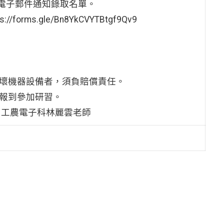
以電子郵件通知錄取名單。
rms.gle/Bn8YkCVYTBtgf9Qv9
損壞機器設備者，須負賠償責任。
時報到參加研習。
4 松山工農電子科林麗雲老師