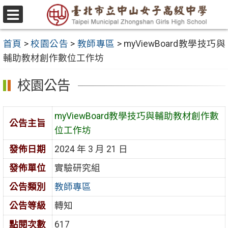
跳
至
選
主
單
首頁
>
校園公告
>
教師專區
>
myViewBoard教學技巧與
要
輔助教材創作數位工作坊
內
容
校園公告
區
myViewBoard教學技巧與輔助教材創作數
公告主旨
位工作坊
發佈日期
2024 年 3 月 21 日
發佈單位
實驗研究組
公告類別
教師專區
公告等級
轉知
點閱次數
617