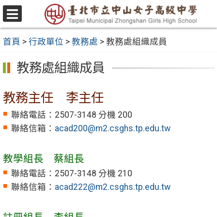
跳
至
選
主
單
首頁
>
行政單位
>
教務處
>
教務處組織成員
要
內
教務處組織成員
容
區
教務主任 李主任
聯絡電話：2507-3148 分機 200
聯絡信箱：
acad200@m2.csghs.tp.edu.tw
教學組長 蔡組長
聯絡電話：2507-3148 分機 210
聯絡信箱：
acad222@m2.csghs.tp.edu.tw