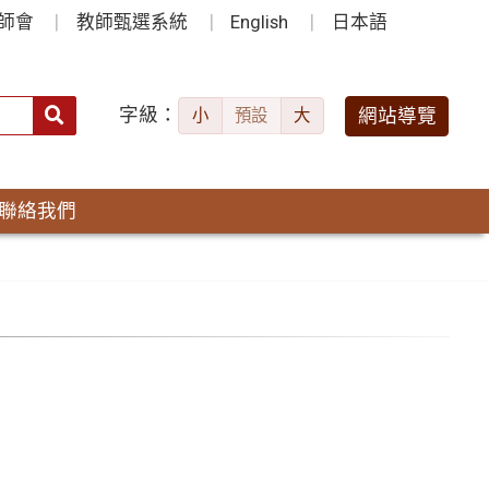
師會
教師甄選系統
English
日本語
字級：
送出
網站導覽
小
預設
大
搜
尋：
聯絡我們