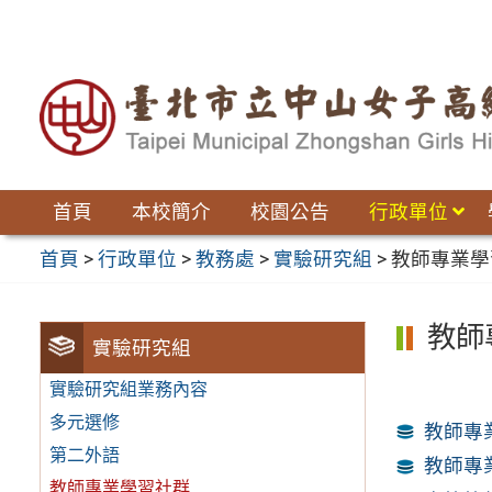
跳
至
主
要
內
容
區
首頁
本校簡介
校園公告
行政單位
首頁
>
行政單位
>
教務處
>
實驗研究組
>
教師專業學
教師
實驗研究組
實驗研究組業務內容
多元選修
教師專
第二外語
教師專
教師專業學習社群