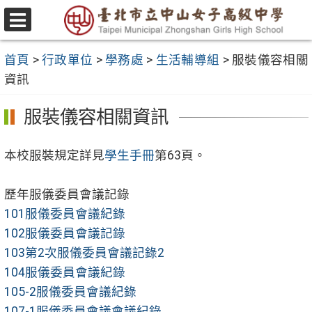
跳
至
選
主
單
首頁
>
行政單位
>
學務處
>
生活輔導組
>
服裝儀容相關
要
資訊
內
容
服裝儀容相關資訊
區
本校服裝規定詳見
學生手冊
第63頁。
歷年服儀委員會議記錄
101服儀委員會議紀錄
102服儀委員會議記錄
103第2次服儀委員會議記錄2
104服儀委員會議紀錄
105-2服儀委員會議紀錄
107-1服儀委員會議會議紀錄