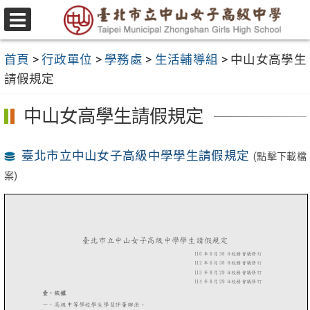
跳
至
選
主
單
首頁
>
行政單位
>
學務處
>
生活輔導組
>
中山女高學生
要
請假規定
內
容
中山女高學生請假規定
區
臺北市立中山女子高級中學學生請假規定
(點擊下載檔
案)