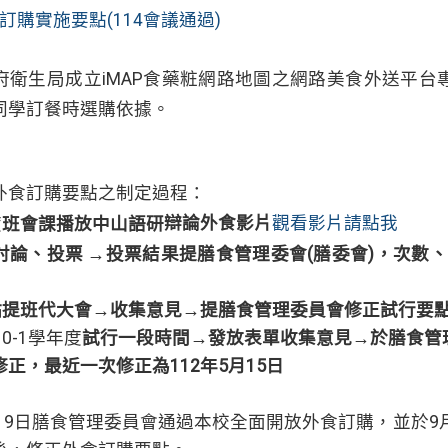
訂購實施要點(114會議通過)
府衛生局成立iMAP食藥粧網路地圖之網路美食外送平台專
同學訂餐時選購依據。
外食訂購要點之制定過程：
度
班會
課播放中山語研
辯論外食影片
觀看影片請點我
討論、投票 →
投票結果
提膳食管理委會(膳委會)，次數
點
提班代大會
→收集意見→提膳食管理委員會修正試行要
110-1學年度
試行一段時間
→
發放表單
收集意見→於膳食管
正，最近一次修正為112年5月15日
9月19日膳食管理委員會通過本校全面開放外食訂購，並於