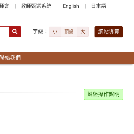
師會
教師甄選系統
English
日本語
字級：
送出
網站導覽
小
預設
大
搜
尋：
聯絡我們
鍵盤操作說明