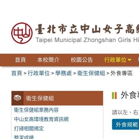
跳
至
主
要
內
容
區
首頁
本校簡介
校園公告
行政單位
首頁
>
行政單位
>
學務處
>
衛生保健組
>
外食專區
外食
衛生保健組
衛生保健組業務內容
請以左、右
中山女高環境教育資訊網
外食規範
打掃相關規定
整潔成績