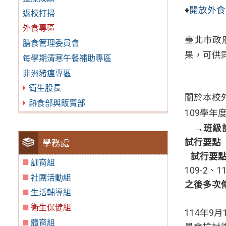
♦
開放外食
返校打掃
外食專區
臺北市政
膳食管理委員會
果，可供
每學期清寒午餐補助專區
非洲豬瘟專區
衛生股長
關於本校
熱食部與販賣部
109學年
→班級
試行要點
學務處
試行要
訓育組
109-2、
社團活動組
之後多次修
生活輔導組
衛生保健組
114年
體育組