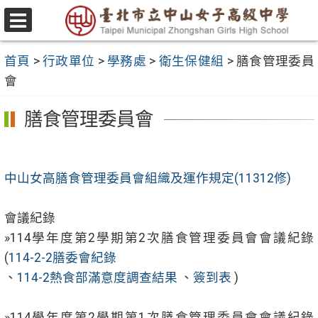
跳
至
選
主
單
首頁
>
行政單位
>
學務處
>
衛生保健組
>
膳食管理委員
要
會
內
容
膳食管理委員會
區
中山女高膳食管理委員會組織及運作規定(11312修)
會議紀錄
»114學年度第2學期第2次膳食管理委員會會議紀錄
(
114-2-2膳委會紀錄
、
114-2熱食部滿意度調查結果
、
簽到表
)
»114學年度第2學期第1次膳食管理委員會會議紀錄