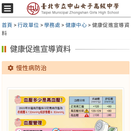
跳
至
選
主
單
首頁
>
行政單位
>
學務處
>
健康中心
>
健康促進宣導資
要
料
內
容
健康促進宣導資料
區
慢性病防治