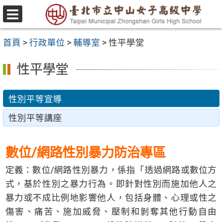
跳
至
選
主
單
首頁
>
行政單位
>
輔導室
>
性平學堂
要
內
性平學堂
容
區
性別平等宣導
性別平等講座
數位
/
網路性別暴力防治專區
定義：數位/網路性別暴力，係指「透過網路或數位方
式，基於性別之暴力行為。即針對性別而施加他人之
暴力或不成比例地影響他人，包括身體、心理或性之
傷害、痛苦、施加威脅、壓制和剝奪其他行動自由