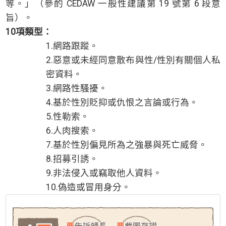
等。」（參酌 CEDAW 一般性建議第 19 號第 6 段意
旨）。
10
項類型：
1.網路跟蹤。
2.惡意或未經同意散布與性/性別有關個人私
密資料。
3.網路性騷擾。
4.基於性別貶抑或仇恨之言論或行為。
5.性勒索。
6.人肉搜索。
7.基於性別偏見所為之強暴與死亡威脅。
8.招募引誘。
9.非法侵入或竊取他人資料。
10.偽造或冒用身分。