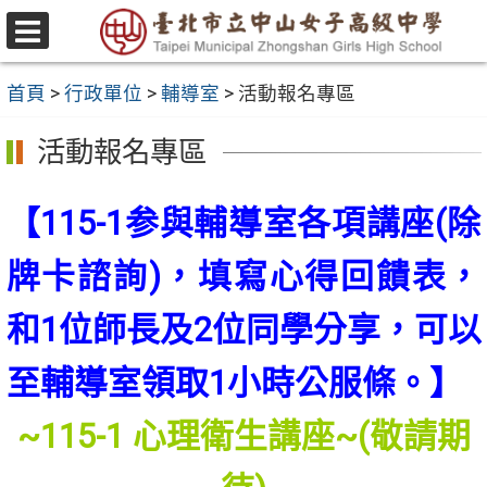
跳
至
選
主
單
首頁
>
行政單位
>
輔導室
>
活動報名專區
要
內
活動報名專區
容
區
【115-1参與輔導室各項講座(除
牌卡諮詢)，填寫心得回饋表，
和1位師長及2位同學分享，可以
至輔導室領取1小時公服條。】
~115-1 心理衛生講座~(敬請期