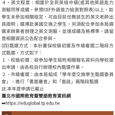
４、英文程度：相當於全民英檢中級(或其他英語能力
測驗同等成績，參閱CEF外語能力檢測對照表)以上。如
學生未參加相關檢定，可由目前任教該生的英文老師出
具證明；選擇赴美國交換之學生，另須配合參加本局遴
選承辦業者辦理之英文測驗，並達成績及格標準，請留
意相關資訊公告配合參與。
(四)甄選方式：本計畫採校級初選及市級複選二階段方
式甄選，方式如下：
１、校級初選：欲參加學生檢附相關報名資料向學校提
出申請，由各校自行辦理校內甄選作業。
２、市級複選：由本局組成「學年度交換學生甄選委員
會」，進行「書面審查」和「面談」兩階段甄選
註:本年度申請已截止
臺北市國際教育暨雙語教育資訊網
➡️https://eduglobal.tp.edu.tw