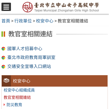
跳
至
選
主
單
首頁
>
行政單位
>
校安中心
>
教官室相關連結
要
內
教官室相關連結
容
區
國軍人才招募中心
臺北市政府教育局軍訓室
交通安全宣導入口網站
校安中心
校安中心組織成員
教官室相關連結
防災教育