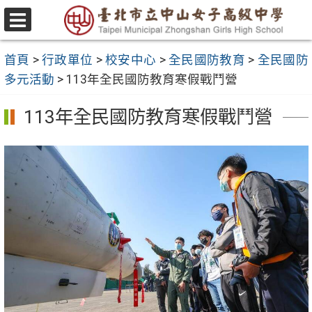
跳
至
選
主
單
首頁
>
行政單位
>
校安中心
>
全民國防教育
>
全民國防
要
多元活動
>
113年全民國防教育寒假戰鬥營
內
容
113年全民國防教育寒假戰鬥營
區