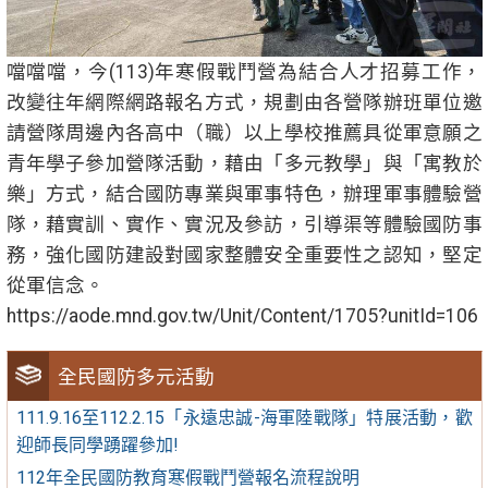
噹噹噹，今(113)年寒假戰鬥營為結合人才招募工作，
改變往年網際網路報名方式，規劃由各營隊辦班單位邀
請營隊周邊內各高中（職）以上學校推薦具從軍意願之
青年學子參加營隊活動，藉由「多元教學」與「寓教於
樂」方式，結合國防專業與軍事特色，辦理軍事體驗營
隊，藉實訓、實作、實況及參訪，引導渠等體驗國防事
務，強化國防建設對國家整體安全重要性之認知，堅定
從軍信念。
https://aode.mnd.gov.tw/Unit/Content/1705?unitId=106
全民國防多元活動
111.9.16至112.2.15「永遠忠誠-海軍陸戰隊」特展活動，歡
迎師長同學踴躍參加!
112年全民國防教育寒假戰鬥營報名流程說明