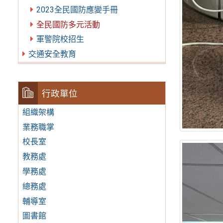
2023全民國防應變手冊
全民國防多元活動
軍警院校招生
交通安全教育
行政單位
組織架構
業務職掌
校長室
教務處
學務處
總務處
輔導室
圖書館