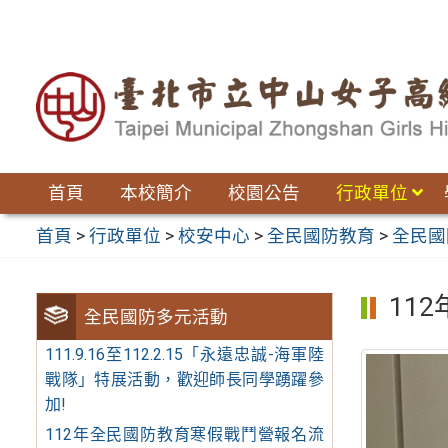
跳
至
主
要
內
容
區
首頁
本校簡介
校園公告
行政單位
首頁
>
行政單位
>
校安中心
>
全民國防教育
>
全民國
11
全民國防多元活動
111.9.16至112.2.15「永遠忠誠-海軍陸
戰隊」特展活動，歡迎師長同學踴躍參
加!
112年全民國防教育寒假戰鬥營報名流