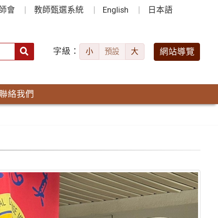
師會
教師甄選系統
English
日本語
字級：
送出
網站導覽
小
預設
大
搜
尋：
聯絡我們