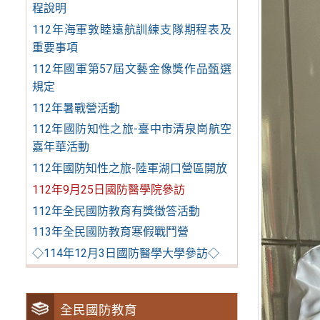
程說明
112年海軍敦睦遠航訓練支隊期程表及
重要事項
112年國軍第57屆文藝金像獎作品甄選
規定
112年暑戰營活動
112年國防知性之旅-臺中市清泉崗航空
嘉年華活動
112年國防知性之旅-陸軍湖口營區開放
112年9月25日國防醫學院參訪
112年全民國防教育有獎徵答活動
113年全民國防教育寒假戰鬥營
◇114年12月3日國防醫學大學參訪◇
全民國防教育