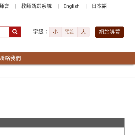
師會
教師甄選系統
English
日本語
字級：
送出
網站導覽
小
預設
大
搜
尋：
聯絡我們