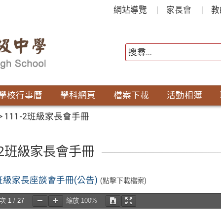
網站導覽
家長會
教
學校行事曆
學科網頁
檔案下載
活動相簿
>
111-2班級家長會手冊
1-2班級家長會手冊
2 班級家長座談會手冊(公告)
(點擊下載檔案)
頁次
1
/
27
縮放
100%