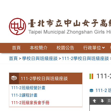
跳
至
主
要
內
容
區
首頁
本校簡介
校園公告
行政單位
首頁
>
學校日與班級座談
>
111-2學校日與班級座談
11
111-2學校日與班級座談
111-2班級經營計畫
111-
111-2課程計畫
111-2班級家長會手冊