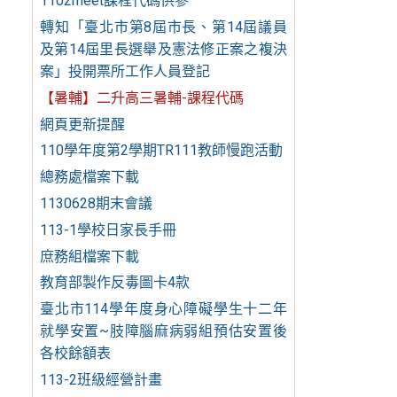
1102meet課程代碼供參
轉知「臺北市第8屆市長、第14屆議員
及第14屆里長選舉及憲法修正案之複決
案」投開票所工作人員登記
【暑輔】二升高三暑輔-課程代碼
網頁更新提醒
110學年度第2學期TR111教師慢跑活動
總務處檔案下載
1130628期末會議
113-1學校日家長手冊
庶務組檔案下載
教育部製作反毒圖卡4款
臺北市114學年度身心障礙學生十二年
就學安置~肢障腦麻病弱組預估安置後
各校餘額表
113-2班級經營計畫