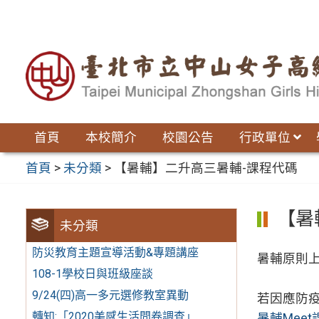
跳
至
主
要
內
容
區
首頁
本校簡介
校園公告
行政單位
首頁
>
未分類
>
【暑輔】二升高三暑輔-課程代碼
【暑
未分類
防災教育主題宣導活動&專題講座
暑輔原則
108-1學校日與班級座談
9/24(四)高一多元選修教室異動
若因應防
轉知:「2020美感生活問卷調查」
暑輔Mee