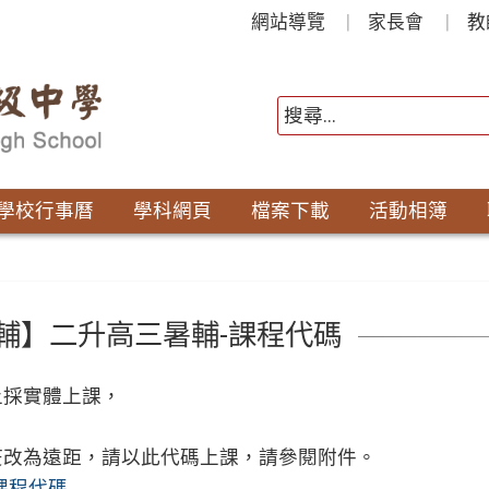
網站導覽
家長會
教
學校行事曆
學科網頁
檔案下載
活動相簿
輔】二升高三暑輔-課程代碼
上採實體上課，
疫改為遠距，請以此代碼上課，請參閱附件。
t課程代碼