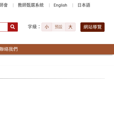
師會
教師甄選系統
English
日本語
字級：
送出
網站導覽
小
預設
大
搜
尋：
聯絡我們