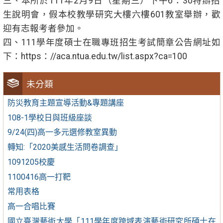
三、本所於111年2月9日（星期三）下午6：30特辦招
生說明會，假本校教學研究大樓六樓601教室舉辦，歡
迎有志報考者參加。
四、111學年度碩士在職專班招生考試簡章公告網址如
下：https：//aca.ntua.edu.tw/list.aspx?ca=100
未分類
防災教育主題宣導活動&專題講座
108-1學校日與班級座談
9/24(四)高一多元選修教室異動
轉知:「2020美感生活問卷調查」
1091205校慶
1100416高一打靶
常用表格
高一合唱比賽
國立臺灣藝術大學「111學年度跨域表演藝術研究所碩士在