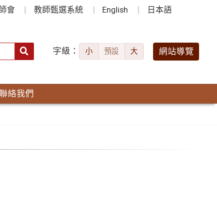
師會
教師甄選系統
English
日本語
字級：
送出
網站導覽
小
預設
大
搜
尋：
聯絡我們