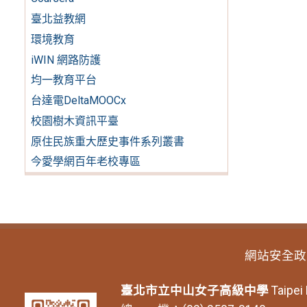
臺北益教網
環境教育
iWIN 網路防護
均一教育平台
台達電DeltaMOOCx
校園樹木資訊平臺
原住民族重大歷史事件系列叢書
今愛學網百年老校專區
網站安全政
臺北市立中山女子高級中學
Taipei