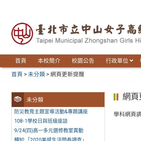
跳
至
主
要
內
容
區
首頁
本校簡介
校園公告
行政單位
首頁
>
未分類
>
網頁更新提醒
網頁
未分類
防災教育主題宣導活動&專題講座
學科網頁
108-1學校日與班級座談
9/24(四)高一多元選修教室異動
轉知:「2020美感生活問卷調查」