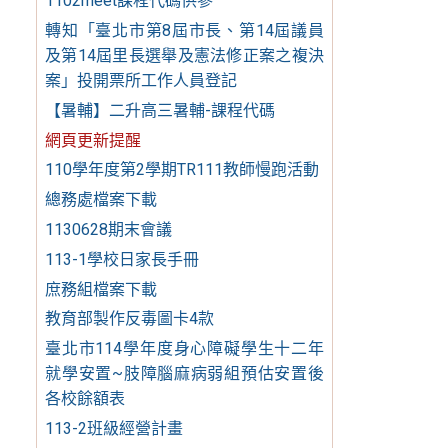
1102meet課程代碼供參
轉知「臺北市第8屆市長、第14屆議員
及第14屆里長選舉及憲法修正案之複決
案」投開票所工作人員登記
【暑輔】二升高三暑輔-課程代碼
網頁更新提醒
110學年度第2學期TR111教師慢跑活動
總務處檔案下載
1130628期末會議
113-1學校日家長手冊
庶務組檔案下載
教育部製作反毒圖卡4款
臺北市114學年度身心障礙學生十二年
就學安置~肢障腦麻病弱組預估安置後
各校餘額表
113-2班級經營計畫