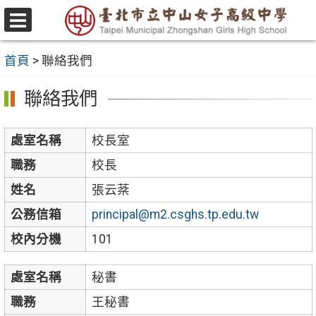
跳
至
選
主
單
首頁
>
聯絡我們
要
內
聯絡我們
容
區
處室名稱
校長室
職務
校長
姓名
張云棻
公務信箱
principal@m2.csghs.tp.edu.tw
校內分機
101
處室名稱
秘書
職務
王秘書