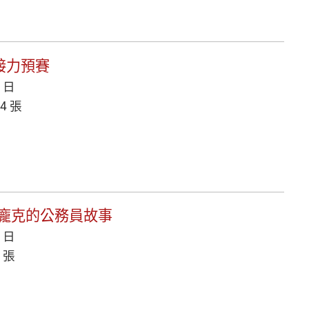
隊接力預賽
8 日
4 張
密碼龐克的公務員故事
0 日
 張