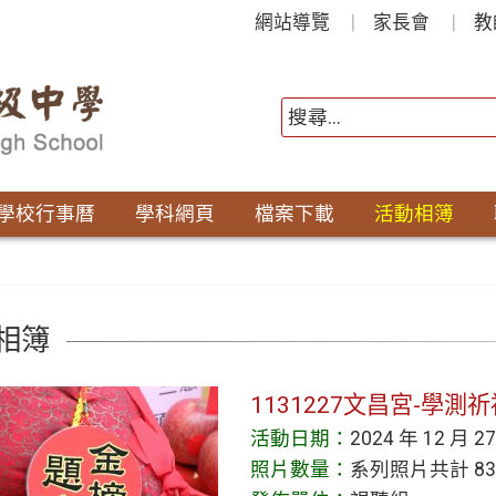
網站導覽
家長會
教
學校行事曆
學科網頁
檔案下載
活動相簿
相簿
1131227文昌宮-學測祈
活動日期：
2024 年 12 月 2
照片數量：
系列照片共計 83