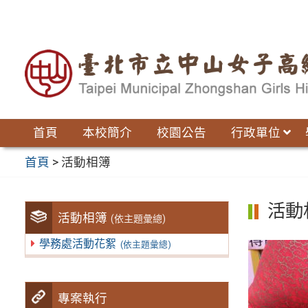
跳
至
主
要
內
容
區
首頁
本校簡介
校園公告
行政單位
首頁
>
活動相簿
活動
活動相簿
(依主題彙總)
學務處活動花絮
(依主題彙總)
專案執行