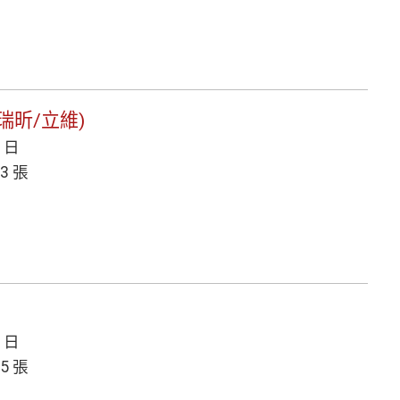
瑞昕/立維)
5 日
3 張
3 日
5 張