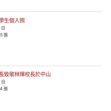
獎學生個人照
3 日
5 張
育局長致敬林煇校長於中山
9 日
4 張