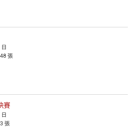
7 日
48 張
百決賽
2 日
3 張