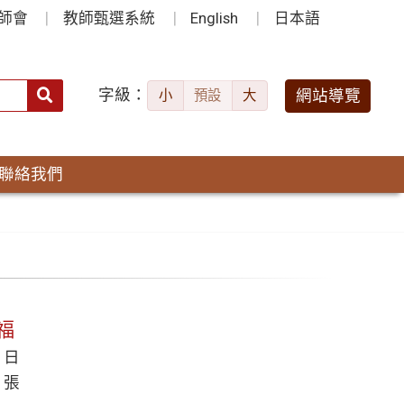
師會
教師甄選系統
English
日本語
字級：
送出
網站導覽
小
預設
大
搜
尋：
聯絡我們
福
7 日
 張