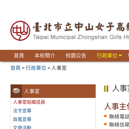
跳
至
主
要
內
容
區
首頁
本校簡介
校園公告
行政單位
首頁
>
行政單位
>
人事室
人事
人事室
人事室組織成員
人事主
法令宣導
聯絡電話：
政風宣導
聯絡信
文康活動