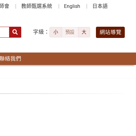
師會
教師甄選系統
English
日本語
字級：
送出
網站導覽
小
預設
大
搜
尋：
聯絡我們