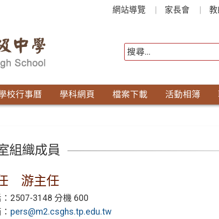
網站導覽
家長會
教
學校行事曆
學科網頁
檔案下載
活動相簿
室組織成員
任 游主任
2507-3148 分機 600
箱：
pers@m2.csghs.tp.edu.tw