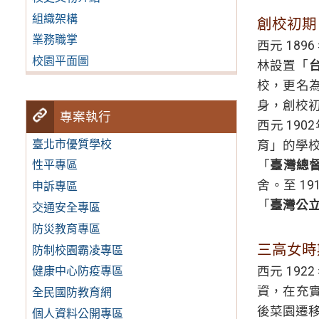
組織架構
創校初期
業務職掌
西元 18
校園平面圖
林設置「
校，更名
身，創校
專案執行
西元 190
臺北市優質學校
育」的學校
「
臺灣總督
性平專區
舍。至 1
申訴專區
「
臺灣公
交通安全專區
防災教育專區
三高女時
防制校園霸凌專區
西元 192
健康中心防疫專區
資，在充實
全民國防教育網
後菜園遷
個人資料公開專區