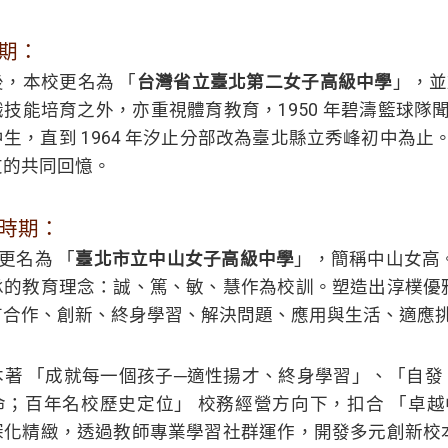
期：
，本校更名為 「
台灣省立臺北第二女子高級中學
」，並
技能培育之外，亦重視體育教育，1950 年碧濤籃球隊聞
生，直到 1964 年汐止分部改為臺北縣立秀峰初中為止
友的共同回憶。
時期：
 年更名為 「
臺北市立中山女子高級中學
」，簡稱中山女高
承的教育理念：誠、篤、敏、慧作為校訓。塑造出淳樸優
有合作、創新、終身學習、解決問題、應用與生活、適應
著 「成就每一個孩子─適性揚才、終身學習」、「自發、
命；百年名校歷史定位」 校務經營方向下，扣合 「卓
深化精緻，透過教師專業學習社群運作，開發多元創新校