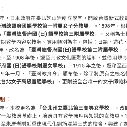
：
96 年，日本政府在臺北芝山岩創立學堂，開啟台灣新式
台灣總督府國語學校第一附屬女子分教場
」。1898年
為「
臺灣總督府國 (日) 語學校第三附屬學校
」，又稱為士
初期教學內容以技藝、實用類別為主，包括：日語、造花
2年，改名為 「
臺灣總督府國(日)語學校第二附屬學校
」
。至 1908 年後，遷至宗教文化匯聚的艋舺，並借用現今
府國 (日)語學校附屬女學校
」。1915 年之後，遷移至
919 年一月，「臺灣教育令」頒布後，除了將原有之校名從
立台北女子高級普通學校
」，更附設全台唯一的女子師範
期：
2 年，本校更名為 「
台北州立臺北第三高等女學校
」，改
一般教育基礎上，培育具有教學原理與知識的女教員。193
移至朱厝崙附近重建現代化鋼筋混凝土式的校舍，興建了