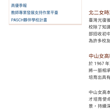
高優季報
北二女時
教師專業發展支持作業平臺
臺灣光復後
PASCH夥伴學校計畫
校除了知識
部招收初中
為許多校
中山女高
於 1967
將一脈相
培育出具
中山女高本
才培育使
景，持續