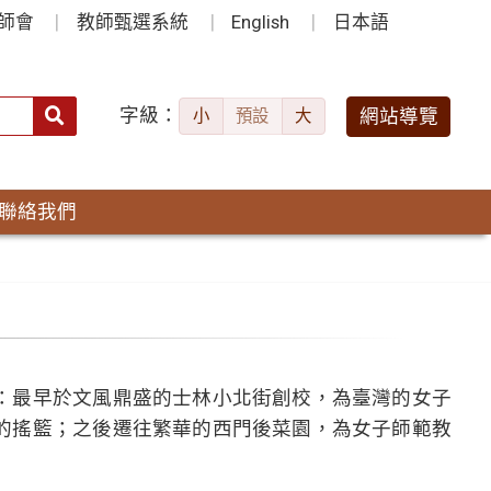
師會
教師甄選系統
English
日本語
字級：
送出
網站導覽
小
預設
大
搜
尋：
聯絡我們
：最早於文風鼎盛的士林小北街創校，為臺灣的女子
的搖籃；之後遷往繁華的西門後菜園，為女子師範教