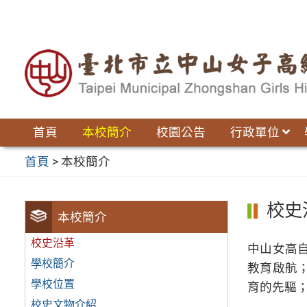
跳
至
主
要
內
容
區
首頁
本校簡介
校園公告
行政單位
首頁
>
本校簡介
校史
本校簡介
校史沿革
中山女高
學校簡介
教育啟航
學校位置
育的先驅
校史文物介紹