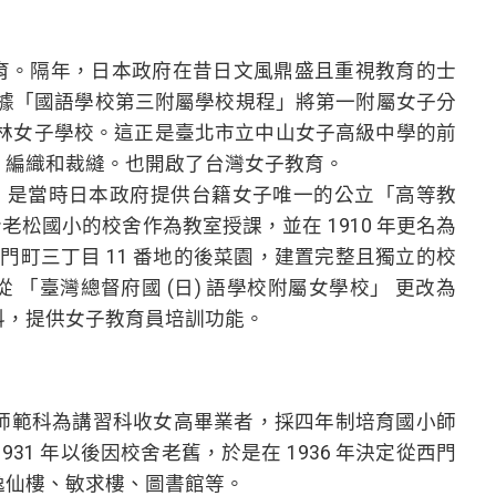
教育。隔年，日本政府在昔日文風鼎盛且重視教育的士
，根據「國語學校第三附屬學校規程」將第一附屬女子分
林女子學校。這正是臺北市立中山女子高級中學的前
、編織和裁縫。也開啟了台灣女子教育。
，是當時日本政府提供台籍女子唯一的公立「高等教
老松國小的校舍作為教室授課，並在 1910 年更名為
西門町三丁目 11 番地的後菜園，建置完整且獨立的校
 「臺灣總督府國 (日) 語學校附屬女學校」 更改為
科，提供女子教育員培訓功能。
師範科為講習科收女高畢業者，採四年制培育國小師
1 年以後因校舍老舊，於是在 1936 年決定從西門
逸仙樓、敏求樓、圖書館等。