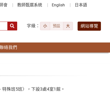
師會
教師甄選系統
English
日本語
字級：
送出
網站導覽
小
預設
大
搜
尋：
聯絡我們
特殊班5班〉，下設3處4室1館。