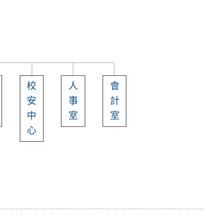
校
人
會
安
事
計
中
室
室
心