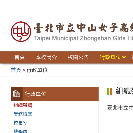
跳
至
主
要
內
容
區
首頁
本校簡介
校園公告
行政單位
首頁
>
行政單位
組織
行政單位
組織架構
臺北市立中
業務職掌
校長室
教務處