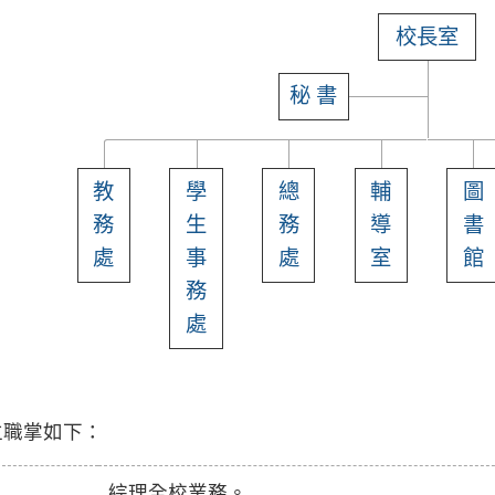
校長室
秘 書
教
學
總
輔
圖
務
生
務
導
書
處
事
處
室
館
務
處
位職掌如下：
綜理全校業務。