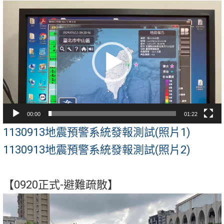
視
訊
播
放
器
00:00
01:22
1130913地震預警系統發報測試(照片1)
1130913地震預警系統發報測試(照片2)
【0920正式-避難疏散】
視
訊