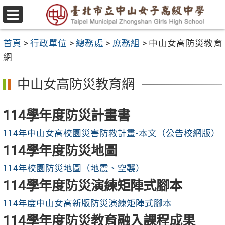
跳
至
選
主
單
首頁
>
行政單位
>
總務處
>
庶務組
>
中山女高防災教育
要
網
內
容
中山女高防災教育網
區
114學年度防災計畫書
114年中山女高校園災害防救計畫-本文（公告校網版）
114學年度防災地圖
114年校園防災地圖（地震、空襲）
114學年度防災演練矩陣式腳本
114年度中山女高新版防災演練矩陣式腳本
114學年度防災教育融入課程成果