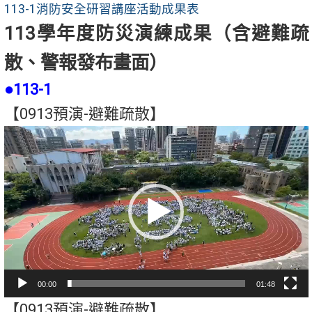
113-1消防安全研習講座活動成果表
113學年度防災演練成果（含
避難疏
散
、
警報發布畫面）
●113-1
【0913預演-避難疏散】
視
訊
播
放
器
00:00
01:48
【0913預演-避難疏散】