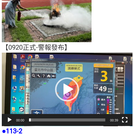
【0920正式-警報發布】
視
訊
播
放
器
00:00
00:39
●113-2