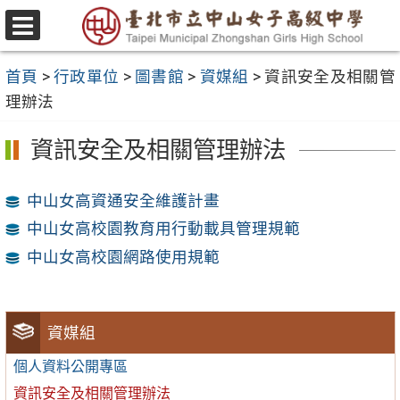
跳
至
選
主
單
首頁
>
行政單位
>
圖書館
>
資媒組
>
資訊安全及相關管
要
理辦法
內
容
資訊安全及相關管理辦法
區
中山女高資通安全維護計畫
中山女高校園教育用行動載具管理規範
中山女高校園網路使用規範
資媒組
個人資料公開專區
資訊安全及相關管理辦法