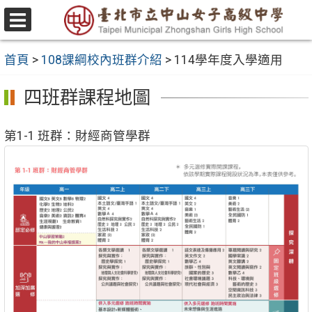
跳
至
選
主
單
首頁
>
108課綱校內班群介紹
>
114學年度入學適用
要
內
四班群課程地圖
容
區
第1-1 班群：財經商管學群