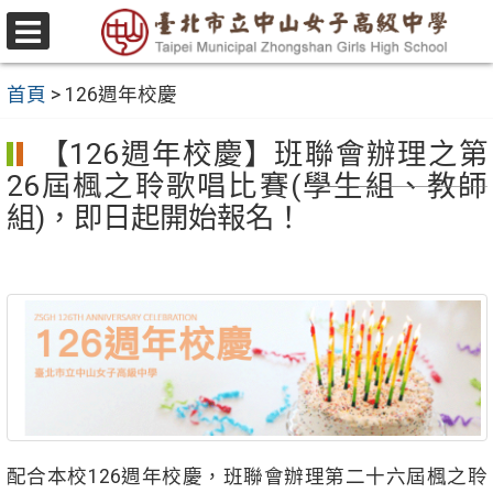
跳
至
選
主
單
首頁
>
126週年校慶
要
內
【126週年校慶】班聯會辦理之第
容
26屆楓之聆歌唱比賽(學生組、教師
區
組)，即日起開始報名！
配合本校126週年校慶，班聯會辦理第二十六屆楓之聆