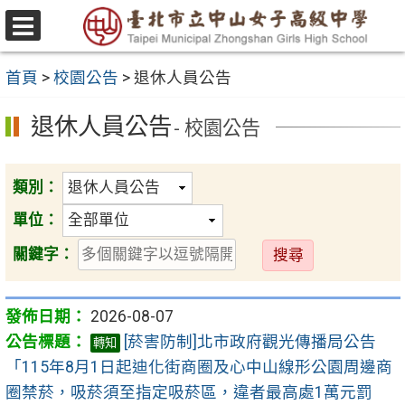
跳
至
選
主
單
首頁
>
校園公告
>
退休人員公告
要
內
退休人員公告
- 校園公告
容
區
類別：
單位：
送
關鍵字：
出
2026-08-07
[菸害防制]北市政府觀光傳播局公告
轉知
「115年8月1日起迪化街商圈及心中山線形公園周邊商
圈禁菸，吸菸須至指定吸菸區，違者最高處1萬元罰