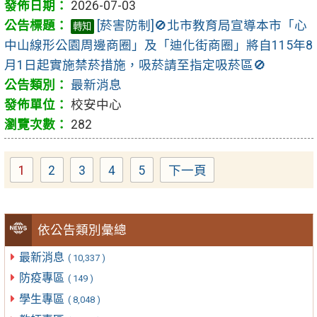
2026-07-03
[菸害防制]🚫北市教育局宣導本市「心
轉知
中山線形公園周邊商圈」及「迪化街商圈」將自115年8
月1日起實施禁菸措施，吸菸請至指定吸菸區🚫
最新消息
校安中心
282
1
2
3
4
5
下一頁
Page
Page
Page
Page
Page
依公告類別彙總
最新消息
( 10,337 )
防疫專區
( 149 )
學生專區
( 8,048 )