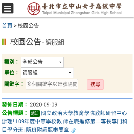
跳
至
選
主
單
首頁
>
校園公告
要
內
校園公告
- 讀服組
容
區
類別：
單位：
送
關鍵字：
出
2020-09-09
國立政治大學教育學院教師研習中心
轉知
辦理｢109年度中等學校教 師在職進修第二專長專門科
目學分班｣隨班附讀甄審簡章