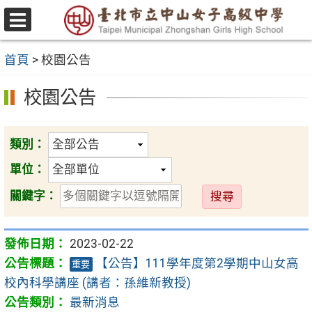
跳
至
選
主
單
首頁
>
校園公告
要
內
校園公告
容
區
類別：
單位：
送
關鍵字：
出
2023-02-22
【公告】111學年度第2學期中山女高
重要
校內科學講座 (講者：孫維新教授)
最新消息