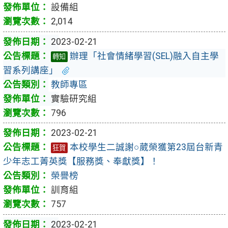
設備組
2,014
2023-02-21
辦理「社會情緒學習(SEL)融入自主學
轉知
習系列講座」
教師專區
實驗研究組
796
2023-02-21
本校學生二誠謝○葳榮獲第23屆台新青
狂賀
少年志工菁英獎【服務獎、奉獻獎】！
榮譽榜
訓育組
757
2023-02-21