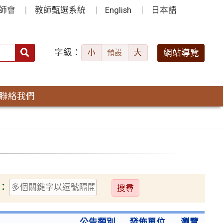
師會
教師甄選系統
English
日本語
字級：
送出
網站導覽
小
預設
大
搜
尋：
聯絡我們
送
：
出
公告類別
發佈單位
瀏覽