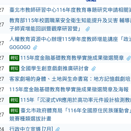
27
臺北市教師研習中心116年度教育專題研究申請相關
教育部115年校園職業安全衛生知能提升及災害 輔
27
子師資增能回訓暨觀摩研習營」
人權教育資源中心辦理115學年度教師增能講座「政
27
GOGOGO
27
115年度金融基礎教育教學實施成果徵選簡章
轉知
27
全國學生創意戲劇推廣研討會
轉知
27
客家劇場的身體、土地與生命書寫：地方記憶戲劇培
27
115年度金融基礎教育教學實施成果徵選簡章及海報
27
115年「沉浸式VR應用於高功率元件設計檢測
轉知
臺北市政府體育局「116年全國原住民族運動
轉知
27
競賽種類選拔計畫
24
行政中立宣導 [7月]