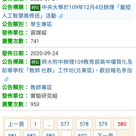
中央大學於109年12月4日辦理「蓋婭
轉知
人工智慧進修班」活動
學生專區
資媒組
741
2020-09-24
師大附中辦理109教育部高中優質化及
轉知
前導學校「教師 社群」工作坊(北東區)，歡迎報名參加
教師專區
實驗研究組
953
上一頁
1
...
577
578
579
580
Page
Page
Page
Page
Page
581
582
583
...
602
下一頁