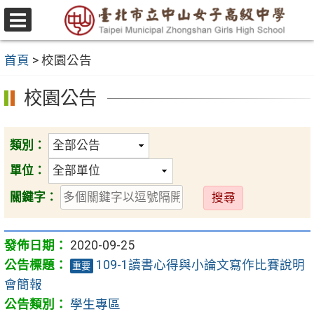
跳
至
選
主
單
首頁
>
校園公告
要
內
校園公告
容
區
類別：
單位：
送
關鍵字：
出
2020-09-25
109-1讀書心得與小論文寫作比賽說明
重要
會簡報
學生專區