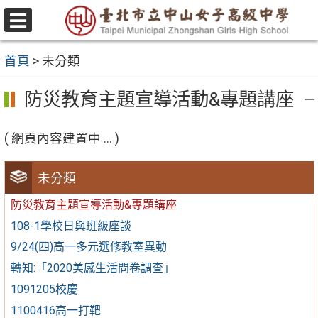
跳
至
選
主
單
首頁
>
未分類
要
內
防災教育主題宣導活動&專題講座
容
區
( 網頁內容建置中 ... )
未分類
防災教育主題宣導活動&專題講座
108-1學校日與班級座談
9/24(四)高一多元選修教室異動
轉知:「2020美感生活問卷調查」
1091205校慶
1100416高一打靶