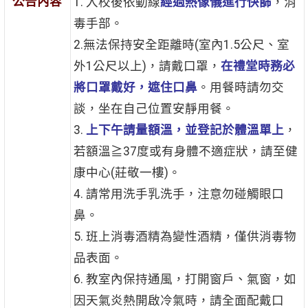
公告內容
1. 入校後依動線
經過熱像儀進行快篩
，消
毒手部。
2.無法保持安全距離時(室內1.5公尺、室
外1公尺以上)，請戴口罩，
在禮堂時務必
將口罩戴好，遮住口鼻
。用餐時請勿交
談，坐在自己位置安靜用餐。
3.
上下午請量額溫，並登記於體溫單上
，
若額溫≧37度或有身體不適症狀，請至健
康中心(莊敬一樓)。
4. 請常用洗手乳洗手，注意勿碰觸眼口
鼻。
5. 班上消毒酒精為變性酒精，僅供消毒物
品表面。
6. 教室內保持通風，打開窗戶、氣窗，如
因天氣炎熱開啟冷氣時，請全面配戴口