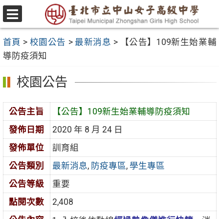
跳
至
選
主
單
首頁
>
校園公告
>
最新消息
>
【公告】109新生始業輔
要
導防疫須知
內
容
校園公告
區
公告主旨
【公告】109新生始業輔導防疫須知
發佈日期
2020 年 8 月 24 日
發佈單位
訓育組
公告類別
最新消息
,
防疫專區
,
學生專區
公告等級
重要
點閱次數
2,408