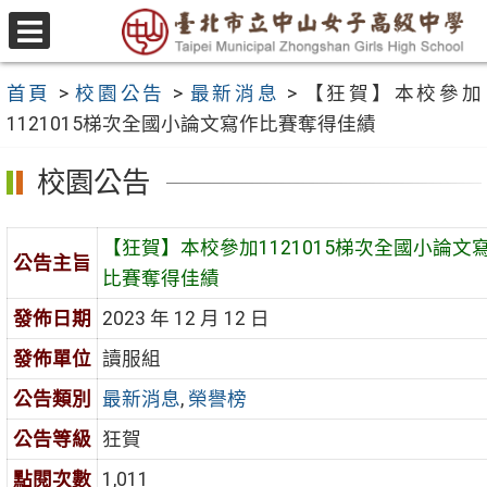
跳
至
選
主
單
首頁
>
校園公告
>
最新消息
>
【狂賀】本校參加
要
1121015梯次全國小論文寫作比賽奪得佳績
內
容
校園公告
區
【狂賀】本校參加1121015梯次全國小論文
公告主旨
比賽奪得佳績
發佈日期
2023 年 12 月 12 日
發佈單位
讀服組
公告類別
最新消息
,
榮譽榜
公告等級
狂賀
點閱次數
1,011