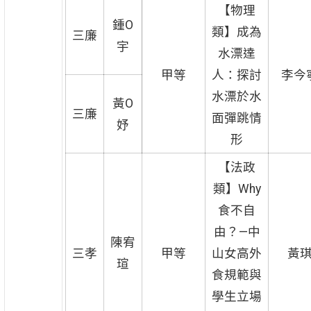
【物理
鍾O
類】成為
三廉
宇
水漂達
甲等
人：探討
李今
水漂於水
黃O
三廉
面彈跳情
妤
形
【法政
類】Why
食不自
由？—中
陳宥
三孝
甲等
山女高外
黃
瑄
食規範與
學生立場