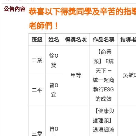
公告內容
恭喜以下得獎同學及辛苦的指
老師們！
班級
姓名
得獎名次
作品名稱
指導
【商業
徐O
二業
類】 E統
雙
天下 —
甲等
吳毓
統一超商
曾O
執行ESG
二平
宜
的成效
【健康與
護理類】
曾O
涓涓細流
三愛