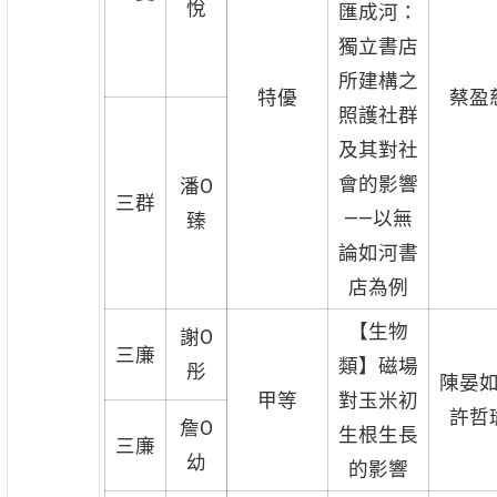
悅
匯成河：
獨立書店
所建構之
特優
蔡盈
照護社群
及其對社
會的影響
潘O
三群
——以無
臻
論如河書
店為例
【生物
謝O
三廉
類】磁場
彤
陳晏
甲等
對玉米初
許哲
詹O
生根生長
三廉
幼
的影響