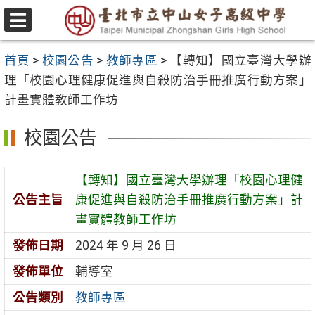
跳
至
選
主
單
首頁
>
校園公告
>
教師專區
>
【轉知】國立臺灣大學辦
要
理「校園心理健康促進與自殺防治手冊推廣行動方案」
內
計畫實體教師工作坊
容
區
校園公告
【轉知】國立臺灣大學辦理「校園心理健
公告主旨
康促進與自殺防治手冊推廣行動方案」計
畫實體教師工作坊
發佈日期
2024 年 9 月 26 日
發佈單位
輔導室
公告類別
教師專區