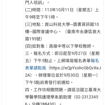
門人培訓」。
(二)時間：113年10月11日（星期五）上
午9時至下午1時。
(三)地點：崑山科技大學─圖書資訊館10
樓─國際會議中心。 （臺南市永康區崑大
路195號）
(四)如對象：高級中等以下學校教師。
三、報名方式：即日起至9月27日（星期
五）下午5點止，上網填寫報名表單
報名
表單請點我
（https:///eQpYxshcGbQvXeJ
2A），辦理單位並於9月30日（星期一）
下午5點前寄發行前通知。
四、工作坊相關問題，請逕洽國立臺灣大
學醫學院護理學系劉助理（02-2312345
6，分機288430）。