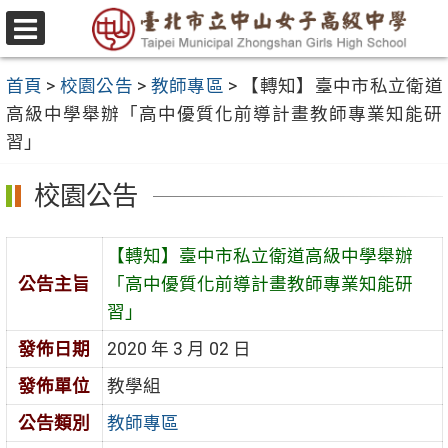
跳
至
選
主
單
首頁
>
校園公告
>
教師專區
>
【轉知】臺中市私立衛道
要
高級中學舉辦「高中優質化前導計畫教師專業知能研
內
習」
容
區
校園公告
【轉知】臺中市私立衛道高級中學舉辦
公告主旨
「高中優質化前導計畫教師專業知能研
習」
發佈日期
2020 年 3 月 02 日
發佈單位
教學組
公告類別
教師專區