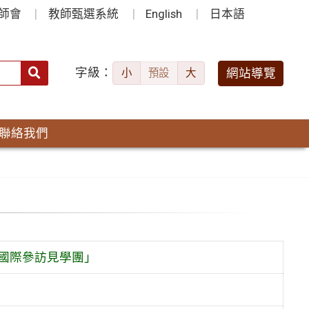
師會
教師甄選系統
English
日本語
字級：
送出
網站導覽
小
預設
大
搜
尋：
聯絡我們
生國際參訪見學團」