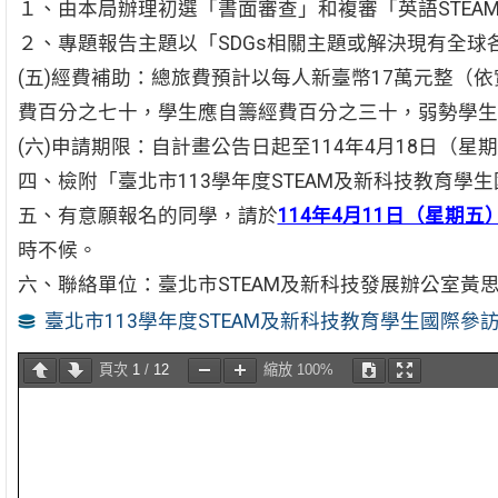
１、由本局辦理初選「書面審查」和複審「英語STEA
２、專題報告主題以「SDGs相關主題或解決現有全
(五)經費補助：總旅費預計以每人新臺幣17萬元整（
費百分之七十，學生應自籌經費百分之三十，弱勢學生
(六)申請期限：自計畫公告日起至114年4月18日（星
四、檢附「臺北市113學年度STEAM及新科技教育學
五、有意願報名的同學，請於
114年4月11日（星期五
時不候。
六、聯絡單位：臺北市STEAM及新科技發展辦公室黃思萍教師
臺北市113學年度STEAM及新科技教育學生國際參
頁次
1
/
12
縮放
100%