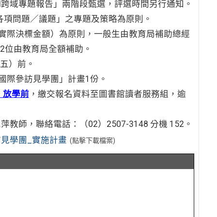
M跨域專題報告」兩階段甄選，評選時間另行通知。
球各項問題／議題」之專題及策略為原則。
依實際決標金額）為原則，一般生由教育局補助總經
2位由教育局全額補助。
期五）前。
生國際參訪見學團」計畫1份。
）放學前
，繳交報名資料至圖書館讀者服務組，逾
，聯絡電話：（02）2507-3148 分機 152。
訪見學團_實施計畫
(點擊下載檔案)