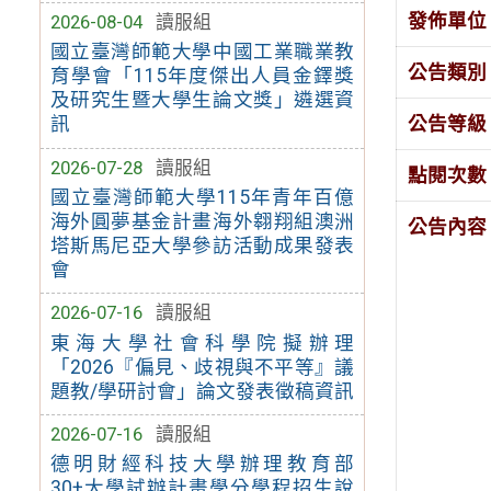
發佈單位
2026-08-04
讀服組
國立臺灣師範大學中國工業職業教
公告類別
育學會「115年度傑出人員金鐸獎
及研究生暨大學生論文獎」遴選資
公告等級
訊
2026-07-28
讀服組
點閱次數
國立臺灣師範大學115年青年百億
海外圓夢基金計畫海外翱翔組澳洲
公告內容
塔斯馬尼亞大學參訪活動成果發表
會
2026-07-16
讀服組
東海大學社會科學院擬辦理
「2026『偏見、歧視與不平等』議
題教/學研討會」論文發表徵稿資訊
2026-07-16
讀服組
德明財經科技大學辦理教育部
30+大學試辦計畫學分學程招生說