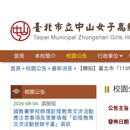
跳
至
主
要
內
容
區
首頁
本校簡介
校園公告
行政單位
首頁
>
校園公告
>
最新消息
>
【轉知】臺北市「113
校園
相關公告
2026-08-04
讀服組
公告主旨
國教署學校辦理赴陸教育交流活動
應注意事項及落實填報「赴陸教育
發佈日期
交流活動登錄平臺」資訊