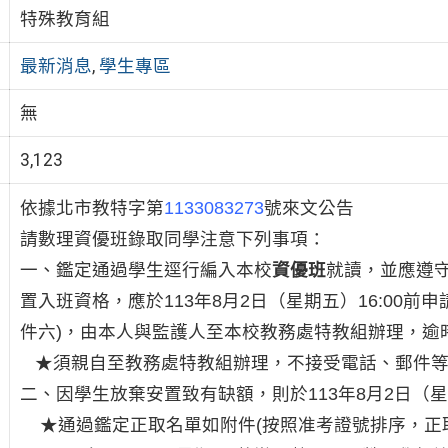
特殊教育組
最新消息
,
學生專區
無
3,123
依據北市教特字第
1133083273
號來文公告
請數理資優班錄取同學注意下列事項：
一、鑑定通過學生逕行編入本校
資優班
就讀，並應遵
置入班資格，應於113年8月2日（星期五）16:00
件六)，由本人與監護人至本校教務處特教組辦理，逾
★須親自至教務處特教組辦理，不接受電話、郵件等
二、因學生放棄安置致有缺額，則於113年8月2日（星
★通過鑑定正取名單如附件(按照准考證號排序，正取