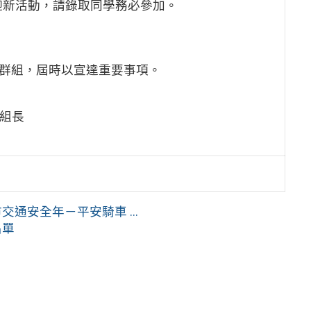
姐迎新活動，請錄取同學務必參加。
級群組，屆時以宣達重要事項。
陳組長
通安全年－平安騎車 ...
名單