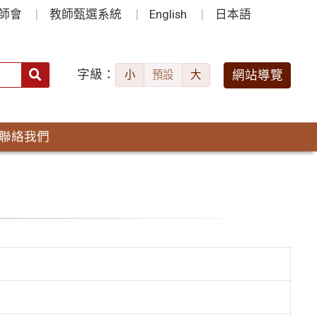
師會
教師甄選系統
English
日本語
字級：
送出
網站導覽
小
預設
大
搜
尋：
聯絡我們