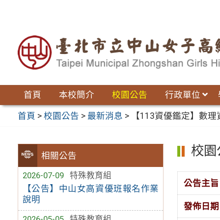
跳
至
主
要
內
容
區
首頁
本校簡介
校園公告
行政單位
首頁
>
校園公告
>
最新消息
>
【113資優鑑定】數
校園
相關公告
2026-07-09
特殊教育組
公告主旨
【公告】中山女高資優班報名作業
說明
發佈日期
2026-05-05
特殊教育組