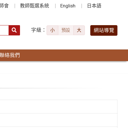
師會
教師甄選系統
English
日本語
字級：
送出
網站導覽
小
預設
大
搜
尋：
聯絡我們