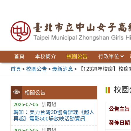
跳
至
主
要
內
容
區
首頁
本校簡介
校園公告
行政單位
首頁
>
校園公告
>
最新消息
>
【123週年校慶】校
校園
相關公告
2026-07-06
訓育組
公告主旨
轉知：美力台灣3D協會辦理《超人
再起》電影500場放映活動資訊
發佈日期
2026-07-06
訓育組