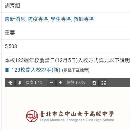
訓育組
最新消息
,
防疫專區
,
學生專區
,
教師專區
重要
5,503
本校123週年校慶當日(12月5日)入校方式詳見以下
123校慶入校說明(新)
(點擊下載檔案)
頁次
1
/
1
縮放
100%