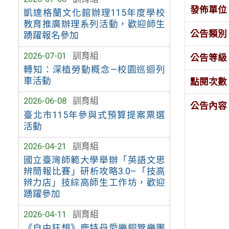
發佈單位
凱達格蘭文化館辦理115年度學校
教育推廣辦理系列活動，歡迎師生
公告類別
踴躍報名參加
2026-07-01
訓育組
公告等級
轉知：深植勞動概念—校園巡迴列
車活動
點閱次數
2026-06-08
訓育組
公告內容
臺北市115年參與式預算提案票選
活動
2026-04-21
訓育組
國立臺灣師範大學舉辦「英語文思
辨簡報比賽」研析攻略3.0–「技高
辨力店」技綜高師生工作坊，歡迎
踴躍參加
2026-04-11
訓育組
《自由狂想》鹿特丹愛樂銅管樂團