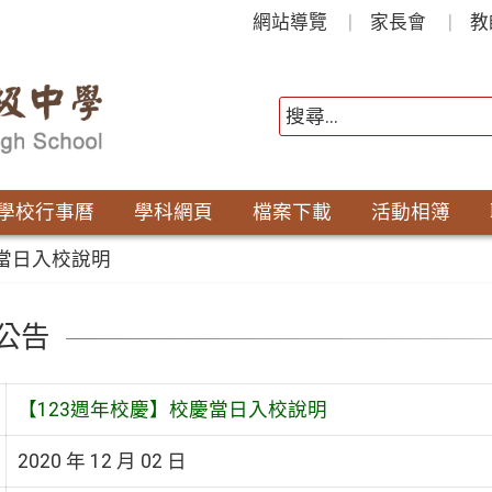
網站導覽
家長會
教
學校行事曆
學科網頁
檔案下載
活動相簿
慶當日入校說明
公告
【123週年校慶】校慶當日入校說明
2020 年 12 月 02 日