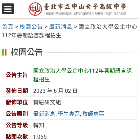
跳
至
選
主
單
首頁
>
校園公告
>
最新消息
>
國立政治大學公企中心
要
112年暑期語言課程招生
內
容
校園公告
區
國立政治大學公企中心112年暑期語言課
公告主旨
程招生
發佈日期
2023 年 6 月 02 日
發佈單位
實驗研究組
公告類別
最新消息
,
學生專區
,
教師專區
公告等級
轉知
點閱次數
1,065