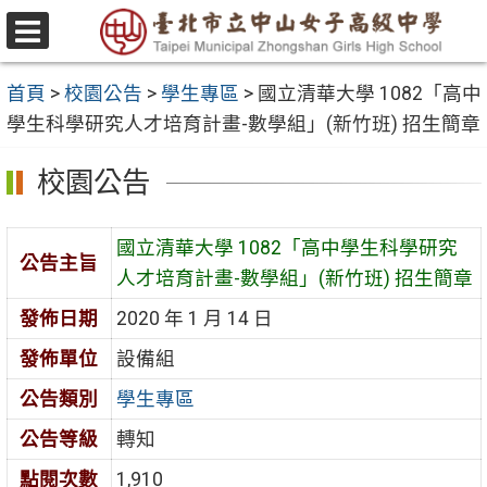
跳
至
選
主
單
首頁
>
校園公告
>
學生專區
>
國立清華大學 1082「高中
要
學生科學研究人才培育計畫-數學組」(新竹班) 招生簡章
內
容
校園公告
區
國立清華大學 1082「高中學生科學研究
公告主旨
人才培育計畫-數學組」(新竹班) 招生簡章
發佈日期
2020 年 1 月 14 日
發佈單位
設備組
公告類別
學生專區
公告等級
轉知
點閱次數
1,910