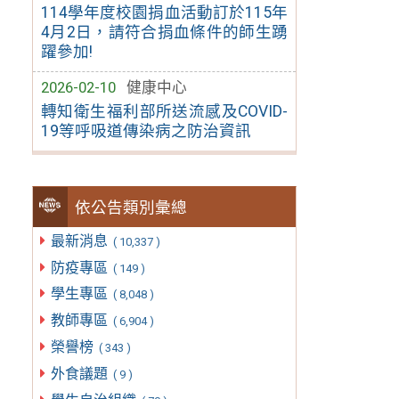
114學年度校園捐血活動訂於115年
4月2日，請符合捐血條件的師生踴
躍參加!
2026-02-10
健康中心
轉知衛生福利部所送流感及COVID-
19等呼吸道傳染病之防治資訊
依公告類別彙總
最新消息
( 10,337 )
防疫專區
( 149 )
學生專區
( 8,048 )
教師專區
( 6,904 )
榮譽榜
( 343 )
外食議題
( 9 )