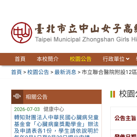
跳
至
主
要
內
容
區
首頁
本校簡介
校園公告
行政單位
首頁
>
校園公告
>
最新消息
>
市立聯合醫院附設12區院
校園
相關公告
2026-07-03
健康中心
轉知財團法人中華民國心臟病兒童
公告主旨
基金會「心臟病童獎勵學金」辦法
及申請表各1份，學生請依說明於
發佈日期