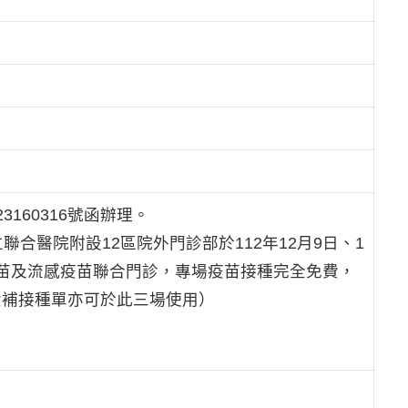
3160316號函辦理。
合醫院附設12區院外門診部於112年12月9日、1
B.1.5疫苗及流感疫苗聯合門診，專場疫苗接種完全免費，
公費補接種單亦可於此三場使用）