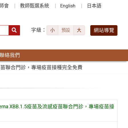
師會
教師甄選系統
English
日本語
字級：
送出
網站導覽
小
預設
大
搜
尋：
聯絡我們
苗及流感疫苗聯合門診，專場疫苗接種完全免費
erna XBB.1.5疫苗及流感疫苗聯合門診，專場疫苗接