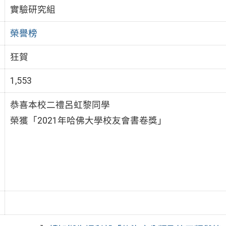
實驗研究組
榮譽榜
狂賀
1,553
恭喜本校二禮呂虹黎同學
榮獲「2021年哈佛大學校友會書卷獎」