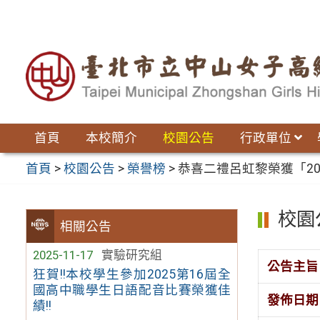
跳
至
主
要
內
容
區
首頁
本校簡介
校園公告
行政單位
首頁
>
校園公告
>
榮譽榜
>
恭喜二禮呂虹黎榮獲「2
校園
相關公告
2025-11-17
實驗研究組
公告主旨
狂賀!!本校學生參加2025第16屆全
國高中職學生日語配音比賽榮獲佳
發佈日期
績!!