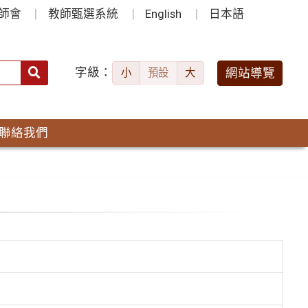
師會
教師甄選系統
English
日本語
字級：
送出
網站導覽
小
預設
大
搜
尋：
聯絡我們
」