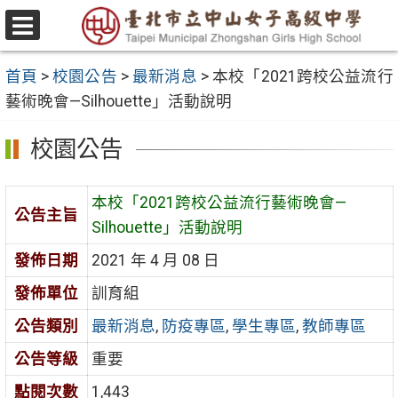
跳
至
選
主
單
首頁
>
校園公告
>
最新消息
>
本校「2021跨校公益流行
要
藝術晚會—Silhouette」活動說明
內
容
校園公告
區
本校「2021跨校公益流行藝術晚會—
公告主旨
Silhouette」活動說明
發佈日期
2021 年 4 月 08 日
發佈單位
訓育組
公告類別
最新消息
,
防疫專區
,
學生專區
,
教師專區
公告等級
重要
點閱次數
1,443