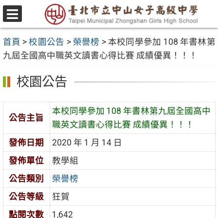
跳
至
選
主
單
首頁
>
校園公告
>
榮譽榜
>
本校同學參加 108 年書林第
要
九屆全國高中職英文讀書心得比賽 成績優異！！！
內
容
校園公告
區
本校同學參加 108 年書林第九屆全國高中
公告主旨
職英文讀書心得比賽 成績優異！！！
發佈日期
2020 年 1 月 14 日
發佈單位
教學組
公告類別
榮譽榜
公告等級
狂賀
點閱次數
1,642