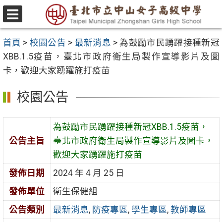
跳
至
選
主
單
首頁
>
校園公告
>
最新消息
>
為鼓勵市民踴躍接種新冠
要
XBB.1.5疫苗，臺北市政府衛生局製作宣導影片及圖
內
卡，歡迎大家踴躍施打疫苗
容
區
校園公告
為鼓勵市民踴躍接種新冠XBB.1.5疫苗，
公告主旨
臺北市政府衛生局製作宣導影片及圖卡，
歡迎大家踴躍施打疫苗
發佈日期
2024 年 4 月 25 日
發佈單位
衛生保健組
公告類別
最新消息
,
防疫專區
,
學生專區
,
教師專區